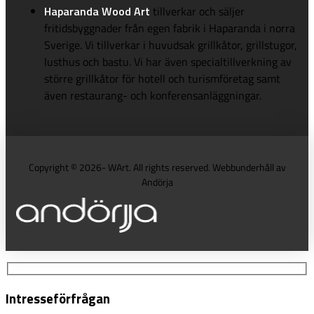
Haparanda Wood Art
tillverkar och säljer
fritidsbyggnader från egen fabrik i Haparanda i norra
Sverige. Vi tillverkar i huvudsak grillkåtor, grillstugor,
lusthus och bastu. Vi har även specialtillverkning av
större grillkåtor för hotell och turismföretag samt
även restaurang- och konferensanläggningar.
Copyright © 2026- WArt. All rights reserved. Webbunderhåll av
Andörja
Intresseförfrågan