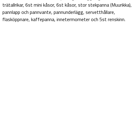
trätallrikar, 6st mini kåsor, 6st kåsor, stor stekpanna (Muurikka),
pannlapp och pannvante, pannunderlägg, servetthållare,
flasköppnare, kaffepanna, innetermometer och 5st renskinn.