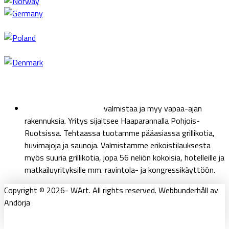
Lyhyesti meistä
Haparanda Wood Art
valmistaa ja myy vapaa-ajan
rakennuksia. Yritys sijaitsee Haaparannalla Pohjois-
Ruotsissa. Tehtaassa tuotamme pääasiassa grillikotia,
huvimajoja ja saunoja. Valmistamme erikoistilauksesta
myös suuria grillikotia, jopa 56 neliön kokoisia, hotelleille ja
matkailuyrityksille mm. ravintola- ja kongressikäyttöön.
Copyright © 2026- WArt. All rights reserved. Webbunderhåll av
Andörja